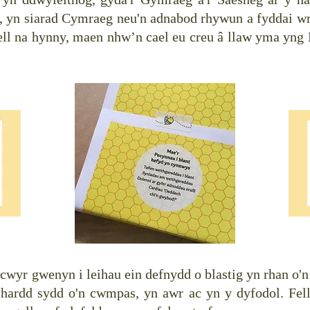
 yn siarad Cymraeg neu'n adnabod rhywun a fyddai wr
well na hynny, maen nhw’n cael eu creu â llaw yma y
wyr gwenyn i leihau ein defnydd o blastig yn rhan o'
hardd sydd o'n cwmpas, yn awr ac yn y dyfodol. Fell