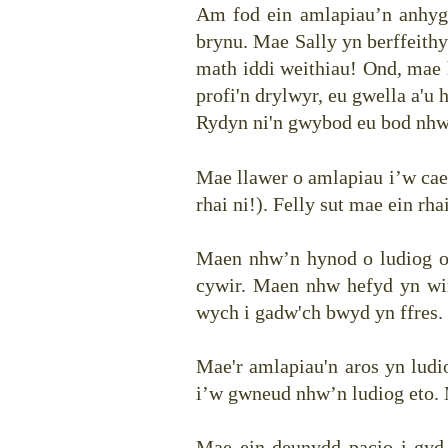
Am fod ein amlapiau’n anhygo
brynu. Mae Sally yn berffeithy
math iddi weithiau! Ond, mae
profi'n drylwyr, eu gwella a'u
Rydyn ni'n gwybod eu bod nhw
Mae llawer o amlapiau i’w cael
rhai ni!). Felly sut mae ein rh
Maen nhw’n hynod o ludiog on
cywir. Maen nhw hefyd yn wi
wych i gadw'ch bwyd yn ffres.
Mae'r amlapiau'n aros yn ludi
i’w gwneud nhw’n ludiog eto. 
Mae ein deunydd pacio i gyd 