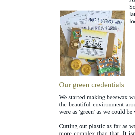
S
la
lo
Our green credentials
We started making beeswax wrap
the beautiful environment aro
were as 'green' as we could be
Cutting out plastic as far as w
more complex than that. It isn