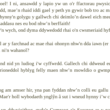
el! I ni, ansawdd y lapio yw un o'r ffactorau pwysi
dd, mae’n rhaid iddi gael y peth yn gywir bob tro ac 
 hynny'n golygu y gallwch chi deimlo’n dawel eich me
 haddasu nes eu bod nhw’n berffaith!
'n wych, ond dyma ddywedodd rhai o'n cwsmeriaid hyf
 ar y farchnad ac mae rhai ohonyn nhw'n dda iawn (er 
ai ni'n wahanol?
d nid yn ludiog i'w cyffwrdd. Gallech chi ddweud e
rioneddol hyblyg felly maen nhw’n mowldio o gwmpa
og am amser hir, yna pan fyddan nhw’n colli eu gall
Mae'r holl wybodaeth ynglŷn â sut i wneud hynny i’w 
yn ddwyieithog, gyda'r Gymraeg a'r Saesneg ar y nail