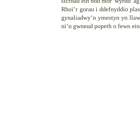
sicrhau ein bod mor 'wyrdd' ag 
Rhoi’r gorau i ddefnyddio plas
gynaliadwy’n ymestyn yn llaw
ni’n gwneud popeth o fewn ein g