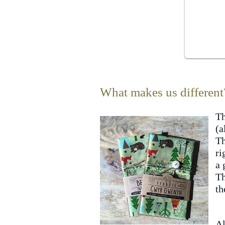
What makes us different
Th
(a
Th
ri
a 
Th
th
Al